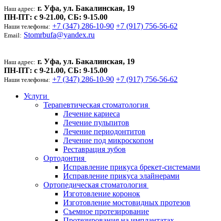
г. Уфа, ул. Бакалинская, 19
Наш адрес:
ПН-ПТ: c 9-21.00, СБ: 9-15.00
+7 (347) 286-10-90
+7 (917) 756-56-62
Наши телефоны:
Stomrbufa@yandex.ru
Email:
г. Уфа, ул. Бакалинская, 19
Наш адрес:
ПН-ПТ: c 9-21.00, СБ: 9-15.00
+7 (347) 286-10-90
+7 (917) 756-56-62
Наши телефоны:
Услуги
Терапевтическая стоматология
Лечение кариеса
Лечение пульпитов
Лечение периодонтитов
Лечение под микроскопом
Реставрация зубов
Ортодонтия
Исправление прикуса брекет-системами
Исправление прикуса элайнерами
Ортопедическая стоматология
Изготовление коронок
Изготовление мостовидных протезов
Съемное протезирование
Протезирования на имплантатах