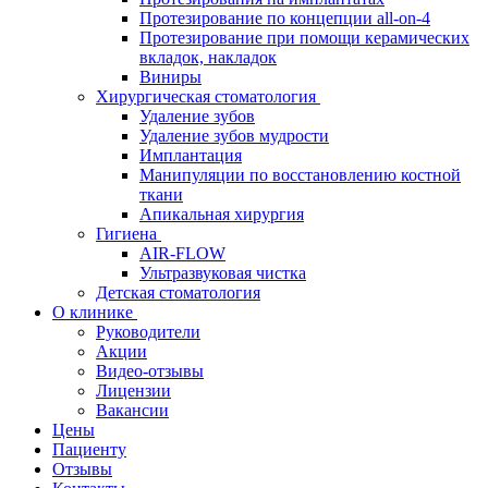
Протезирование по концепции all-on-4
Протезирование при помощи керамических
вкладок, накладок
Виниры
Хирургическая стоматология
Удаление зубов
Удаление зубов мудрости
Имплантация
Манипуляции по восстановлению костной
ткани
Апикальная хирургия
Гигиена
AIR-FLOW
Ультразвуковая чистка
Детская стоматология
О клинике
Руководители
Акции
Видео-отзывы
Лицензии
Вакансии
Цены
Пациенту
Отзывы